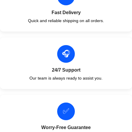
Fast Delivery
Quick and reliable shipping on all orders.
🎧
24/7 Support
Our team is always ready to assist you.
✅
Worry-Free Guarantee