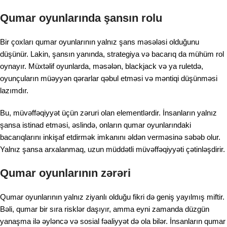
Qumar oyunlarında şansın rolu
Bir çoxları qumar oyunlarının yalnız şans məsələsi olduğunu
düşünür. Lakin, şansın yanında, strategiya və bacarıq da mühüm rol
oynayır. Müxtəlif oyunlarda, məsələn, blackjack və ya ruletdə,
oyunçuların müəyyən qərarlar qəbul etməsi və məntiqi düşünməsi
lazımdır.
Bu, müvəffəqiyyət üçün zəruri olan elementlərdir. İnsanların yalnız
şansa istinad etməsi, əslində, onların qumar oyunlarındaki
bacarıqlarını inkişaf etdirmək imkanını əldən verməsinə səbəb olur.
Yalnız şansa arxalanmaq, uzun müddətli müvəffəqiyyəti çətinləşdirir.
Qumar oyunlarının zərəri
Qumar oyunlarının yalnız ziyanlı olduğu fikri də geniş yayılmış miftir.
Bəli, qumar bir sıra risklər daşıyır, amma eyni zamanda düzgün
yanaşma ilə əyləncə və sosial fəaliyyət də ola bilər. İnsanların qumar