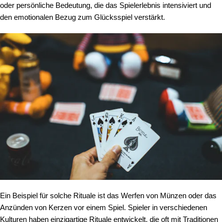
oder persönliche Bedeutung, die das Spielerlebnis intensiviert und
den emotionalen Bezug zum Glücksspiel verstärkt.
Ein Beispiel für solche Rituale ist das Werfen von Münzen oder das
Anzünden von Kerzen vor einem Spiel. Spieler in verschiedenen
Kulturen haben einzigartige Rituale entwickelt, die oft mit Traditionen