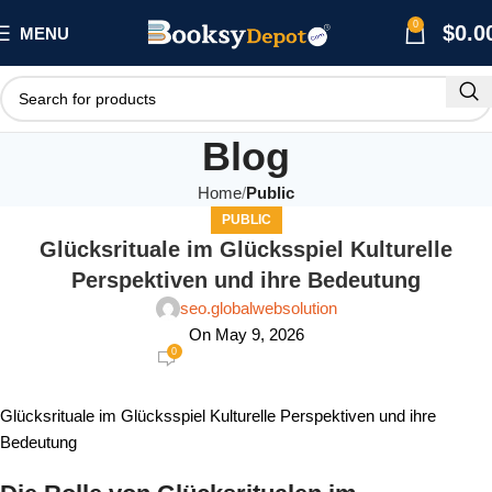
0
$
0.0
MENU
Blog
Home
Public
PUBLIC
Glücksrituale im Glücksspiel Kulturelle
Perspektiven und ihre Bedeutung
seo.globalwebsolution
On May 9, 2026
0
Glücksrituale im Glücksspiel Kulturelle Perspektiven und ihre
Bedeutung