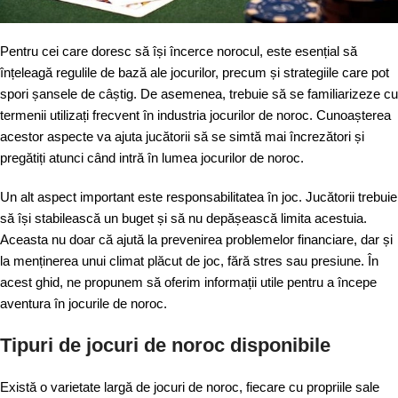
Pentru cei care doresc să își încerce norocul, este esențial să
înțeleagă regulile de bază ale jocurilor, precum și strategiile care pot
spori șansele de câștig. De asemenea, trebuie să se familiarizeze cu
termenii utilizați frecvent în industria jocurilor de noroc. Cunoașterea
acestor aspecte va ajuta jucătorii să se simtă mai încrezători și
pregătiți atunci când intră în lumea jocurilor de noroc.
Un alt aspect important este responsabilitatea în joc. Jucătorii trebuie
să își stabilească un buget și să nu depășească limita acestuia.
Aceasta nu doar că ajută la prevenirea problemelor financiare, dar și
la menținerea unui climat plăcut de joc, fără stres sau presiune. În
acest ghid, ne propunem să oferim informații utile pentru a începe
aventura în jocurile de noroc.
Tipuri de jocuri de noroc disponibile
Există o varietate largă de jocuri de noroc, fiecare cu propriile sale