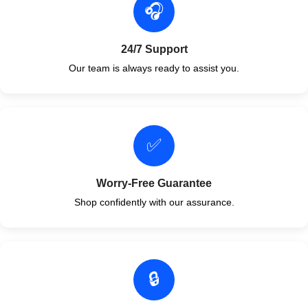
🎧
24/7 Support
Our team is always ready to assist you.
✅
Worry-Free Guarantee
Shop confidently with our assurance.
🔒