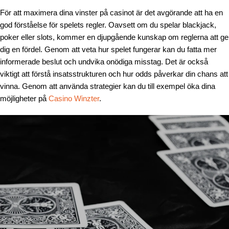
För att maximera dina vinster på casinot är det avgörande att ha en
god förståelse för spelets regler. Oavsett om du spelar blackjack,
poker eller slots, kommer en djupgående kunskap om reglerna att ge
dig en fördel. Genom att veta hur spelet fungerar kan du fatta mer
informerade beslut och undvika onödiga misstag. Det är också
viktigt att förstå insatsstrukturen och hur odds påverkar din chans att
vinna. Genom att använda strategier kan du till exempel öka dina
möjligheter på
Casino Winzter
.