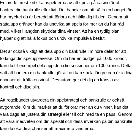
En av de mest kritiska aspekterna av att spela på casino är att
hantera din bankrulle effektivt. Det handlar om att sätta en budget för
hur mycket du är beredd att förlora och hålla dig till den. Genom att
sätta upp gränser kan du undvika att spela för mer än du har råd
med, vilket i längden skyddar dina vinster. Att ha en tydlig plan
hjälper dig att hålla fokus och undvika impulsiva beslut.
Det är också viktigt att dela upp din bankrulle i mindre delar för att
förlänga din spelupplevelse. Om du har en budget på 1000 kronor,
kan du till exempel dela upp den i tio sessioner om 100 kronor. Detta
sätt att hantera din bankrulle gör att du kan spela längre och öka dina
chanser att träffa en vinst. Dessutom ger det dig en känsla av
kontroll och disciplin.
Att regelbundet utvärdera din spelstrategi och bankrulle är också
avgörande. Om du märker att du förlorar mer än du vinner, kan det
vara dags att justera din strategi eller till och med ta en paus. Genom
att vara medveten om din spelstil och dess inverkan på din bankrulle
kan du öka dina chanser att maximera vinsterna.