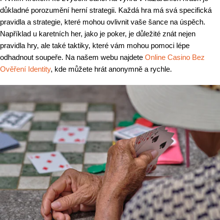
důkladné porozumění herní strategii. Každá hra má svá specifická
pravidla a strategie, které mohou ovlivnit vaše šance na úspěch.
Například u karetních her, jako je poker, je důležité znát nejen
pravidla hry, ale také taktiky, které vám mohou pomoci lépe
odhadnout soupeře. Na našem webu najdete
Online Casino Bez
Ověření Identity
, kde můžete hrát anonymně a rychle.