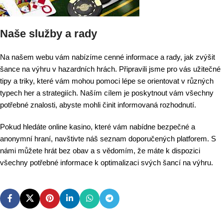
Naše služby a rady
Na našem webu vám nabízíme cenné informace a rady, jak zvýšit
šance na výhru v hazardních hrách. Připravili jsme pro vás užitečné
tipy a triky, které vám mohou pomoci lépe se orientovat v různých
typech her a strategiích. Naším cílem je poskytnout vám všechny
potřebné znalosti, abyste mohli činit informovaná rozhodnutí.
Pokud hledáte online kasino, které vám nabídne bezpečné a
anonymní hraní, navštivte náš seznam doporučených platforem. S
námi můžete hrát bez obav a s vědomím, že máte k dispozici
všechny potřebné informace k optimalizaci svých šancí na výhru.