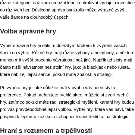
různé kategorie, což vám umožní lépe kontrolovat výdaje a investice
do různých her. Důsledná správa bankrollu může výrazně zvýšit
vaše šance na dlouhodobý úspěch.
Volba správné hry
Výběr správné hry je dalším důležitým krokem k zvýšení vašich
šancí na výhru. Různé hry mají různé výhody a nevýhody, a některé
mohou mít vyšší procento návratnosti než jiné. Například sloty mají
často nižší návratnost než stolní hry, jako je blackjack nebo ruleta,
které nabízejí lepší šance, pokud máte znalosti a strategii.
Při výběru hry je také důležité brát v úvahu váš herní styl a
preference. Pokud preferujete rychlé akce, můžete si zvolit rychlé
hry, zatímco pokud máte rádi strategické myšlení, karetní hry budou
pro vás pravděpodobně lepší volbou. Výběr hry, která vás baví, také
přispívá k lepšímu zážitku a schopnosti soustředit se na strategii.
Hraní s rozumem a trpělivostí