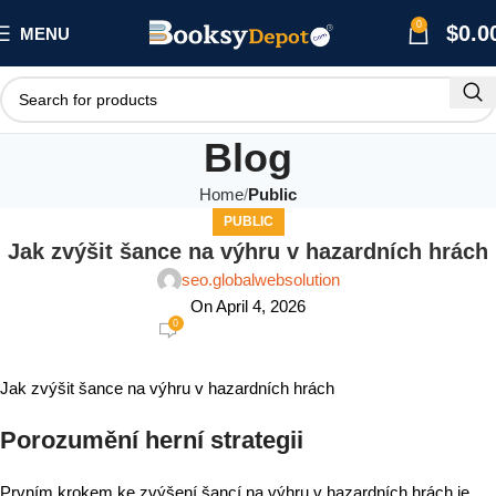
0
$
0.0
MENU
Blog
Home
Public
PUBLIC
Jak zvýšit šance na výhru v hazardních hrách
seo.globalwebsolution
On April 4, 2026
0
Jak zvýšit šance na výhru v hazardních hrách
Porozumění herní strategii
Prvním krokem ke zvýšení šancí na výhru v hazardních hrách je