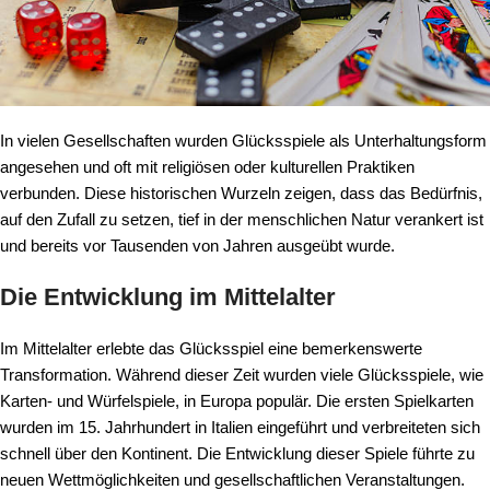
In vielen Gesellschaften wurden Glücksspiele als Unterhaltungsform
angesehen und oft mit religiösen oder kulturellen Praktiken
verbunden. Diese historischen Wurzeln zeigen, dass das Bedürfnis,
auf den Zufall zu setzen, tief in der menschlichen Natur verankert ist
und bereits vor Tausenden von Jahren ausgeübt wurde.
Die Entwicklung im Mittelalter
Im Mittelalter erlebte das Glücksspiel eine bemerkenswerte
Transformation. Während dieser Zeit wurden viele Glücksspiele, wie
Karten- und Würfelspiele, in Europa populär. Die ersten Spielkarten
wurden im 15. Jahrhundert in Italien eingeführt und verbreiteten sich
schnell über den Kontinent. Die Entwicklung dieser Spiele führte zu
neuen Wettmöglichkeiten und gesellschaftlichen Veranstaltungen.