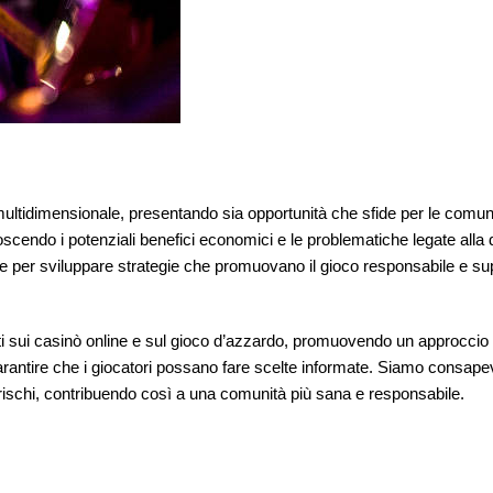
multidimensionale, presentando sia opportunità che sfide per le comun
oscendo i potenziali benefici economici e le problematiche legate alla
eme per sviluppare strategie che promuovano il gioco responsabile e su
nti sui casinò online e sul gioco d’azzardo, promuovendo un approccio
arantire che i giocatori possano fare scelte informate. Siamo consapevo
rischi, contribuendo così a una comunità più sana e responsabile.