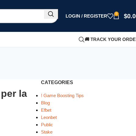
0
$
0.
LOGIN / REGISTER
🚚 TRACK YOUR ORD
CATEGORIES
per la
! Game Boosting Tips
Blog
Efbet
Leonbet
Public
Stake