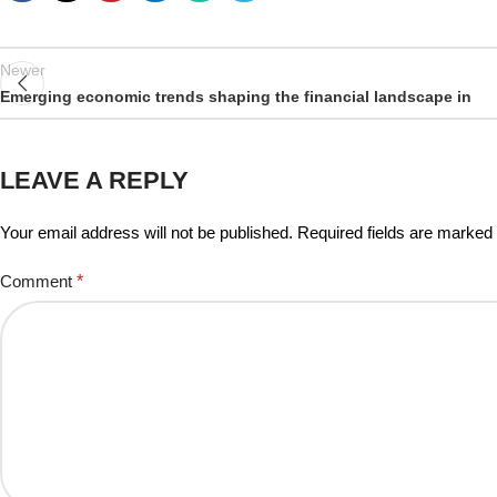
Newer
Emerging economic trends shaping the financial landscape in
LEAVE A REPLY
Your email address will not be published.
Required fields are marked
Comment
*