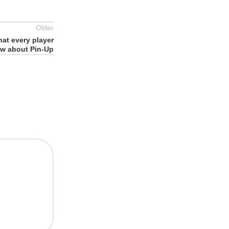
Older
at every player
w about Pin-Up