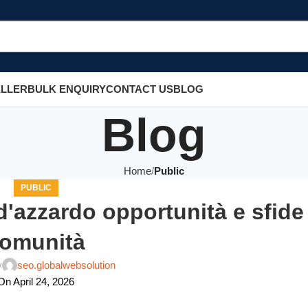
ELLER
BULK ENQUIRY
CONTACT US
BLOG
Blog
Home
Public
PUBLIC
d'azzardo opportunità e sfide 
omunità
y
seo.globalwebsolution
On April 24, 2026