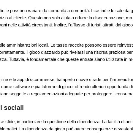
ici e possono variare da comunità a comunità. I casinò e le sale da 
servizio al cliente. Questo non solo aiuta a ridurre la disoccupazione, m
nelle attività circostanti. Inoltre, l’afflusso di turisti attratti dal gio
 delle amministrazioni locali. Le tasse raccolte possono essere reinvesti
o correttamente, il gioco d’azzardo può rivelarsi una risorsa preziosa pe
rezza. Tuttavia, è fondamentale che queste entrate siano utilizzate in 
online e le app di scommesse, ha aperto nuove strade per l’imprenditori
ome software e piattaforme di gioco, offrendo ulteriori opportunità di
iano soggette a regolamentazioni adeguate per proteggere i consumat
i sociali
sfide, in particolare la questione della dipendenza. La facilità di acc
roblematici. La dipendenza da gioco può avere conseguenze devastanti