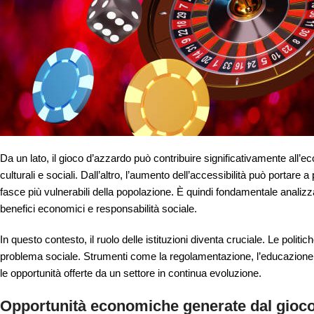
Da un lato, il gioco d’azzardo può contribuire significativamente all’ec
culturali e sociali. Dall’altro, l’aumento dell’accessibilità può portare
fasce più vulnerabili della popolazione. È quindi fondamentale analiz
benefici economici e responsabilità sociale.
In questo contesto, il ruolo delle istituzioni diventa cruciale. Le poli
problema sociale. Strumenti come la regolamentazione, l’educazione 
le opportunità offerte da un settore in continua evoluzione.
Opportunità economiche generate dal gioco