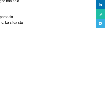
egno non solo
linke
What
approccio
no. La sfida sta
Teleg