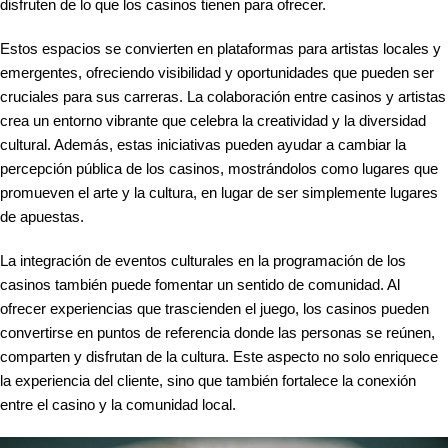
disfruten de lo que los casinos tienen para ofrecer.
Estos espacios se convierten en plataformas para artistas locales y
emergentes, ofreciendo visibilidad y oportunidades que pueden ser
cruciales para sus carreras. La colaboración entre casinos y artistas
crea un entorno vibrante que celebra la creatividad y la diversidad
cultural. Además, estas iniciativas pueden ayudar a cambiar la
percepción pública de los casinos, mostrándolos como lugares que
promueven el arte y la cultura, en lugar de ser simplemente lugares
de apuestas.
La integración de eventos culturales en la programación de los
casinos también puede fomentar un sentido de comunidad. Al
ofrecer experiencias que trascienden el juego, los casinos pueden
convertirse en puntos de referencia donde las personas se reúnen,
comparten y disfrutan de la cultura. Este aspecto no solo enriquece
la experiencia del cliente, sino que también fortalece la conexión
entre el casino y la comunidad local.