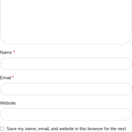
Name
*
Email
*
Website
Save my name, email, and website in this browser for the next