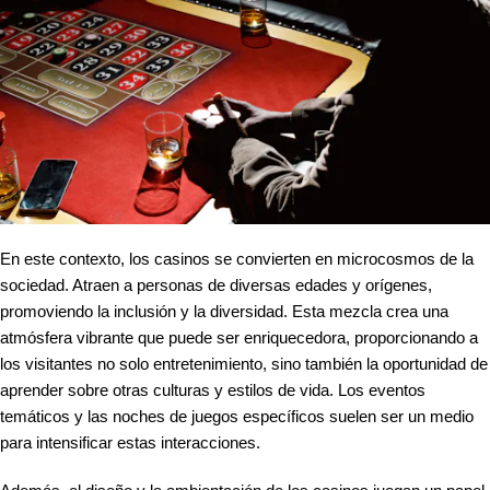
En este contexto, los casinos se convierten en microcosmos de la
sociedad. Atraen a personas de diversas edades y orígenes,
promoviendo la inclusión y la diversidad. Esta mezcla crea una
atmósfera vibrante que puede ser enriquecedora, proporcionando a
los visitantes no solo entretenimiento, sino también la oportunidad de
aprender sobre otras culturas y estilos de vida. Los eventos
temáticos y las noches de juegos específicos suelen ser un medio
para intensificar estas interacciones.