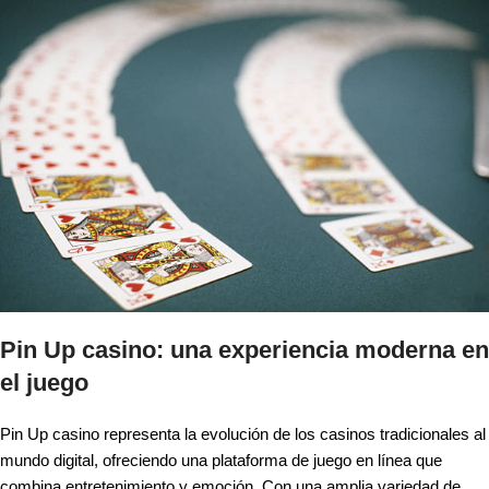
Pin Up casino: una experiencia moderna en
el juego
Pin Up casino representa la evolución de los casinos tradicionales al
mundo digital, ofreciendo una plataforma de juego en línea que
combina entretenimiento y emoción. Con una amplia variedad de