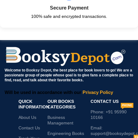
Secure Payment
100% safe and encrypted transactions.
Welcome to
Booksy Depot
, the best place for book lovers to go! We are a
passionate group of people whose goal is to give fans a complete place to
find, read, and talk about their favorite books.
Will be used in accordance with our
Privacy Policy
QUICK
OUR BOOKS
CONTACT US
PHONE
INFORMATION
CATEGORIES
Phone: +91 95990
About Us
Business
10166
Management
Contact Us
Email:
Engineering Books
support@booksydepot.
E