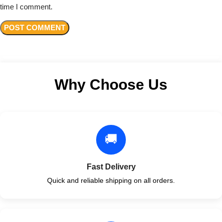
time I comment.
Why Choose Us
🚚
Fast Delivery
Quick and reliable shipping on all orders.