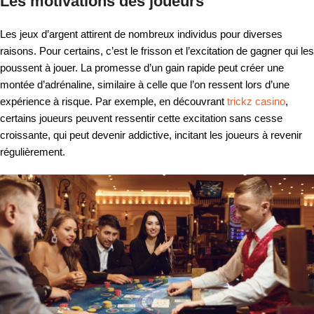
Les motivations des joueurs
Les jeux d’argent attirent de nombreux individus pour diverses
raisons. Pour certains, c’est le frisson et l’excitation de gagner qui les
poussent à jouer. La promesse d’un gain rapide peut créer une
montée d’adrénaline, similaire à celle que l’on ressent lors d’une
expérience à risque. Par exemple, en découvrant
trickz casino
,
certains joueurs peuvent ressentir cette excitation sans cesse
croissante, qui peut devenir addictive, incitant les joueurs à revenir
régulièrement.