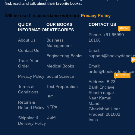
find, read, and talk about their favorite books.
Will be used in accordance with our
Privacy Policy
QUICK
OUR BOOKS
CONTACT US
PHONE
INFORMATION
CATEGORIES
Phone: +91 95990
About Us
Business
10166
Management
Contact Us
Email:
Engineering Books
support@booksydepot.
Track Your
E
Order
Medical Books
Email:
order@booksydepot.co
Privacy Policy
Social Scinece
ADDRESS
Address: B 23,
Terms &
Test Preparation
Bank Enclave
Conditions
Shastri nagar
IBC
Near Kamal
Return &
Mandir
NFPA
Refund Policy
Ghaziabad Uttar
Pradesh 201002
DSM
Shipping &
India
Delivery Policy