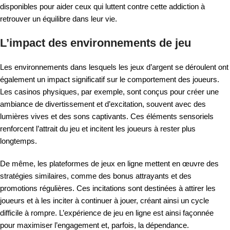
disponibles pour aider ceux qui luttent contre cette addiction à
retrouver un équilibre dans leur vie.
L’impact des environnements de jeu
Les environnements dans lesquels les jeux d’argent se déroulent ont
également un impact significatif sur le comportement des joueurs.
Les casinos physiques, par exemple, sont conçus pour créer une
ambiance de divertissement et d’excitation, souvent avec des
lumières vives et des sons captivants. Ces éléments sensoriels
renforcent l’attrait du jeu et incitent les joueurs à rester plus
longtemps.
De même, les plateformes de jeux en ligne mettent en œuvre des
stratégies similaires, comme des bonus attrayants et des
promotions régulières. Ces incitations sont destinées à attirer les
joueurs et à les inciter à continuer à jouer, créant ainsi un cycle
difficile à rompre. L’expérience de jeu en ligne est ainsi façonnée
pour maximiser l’engagement et, parfois, la dépendance.