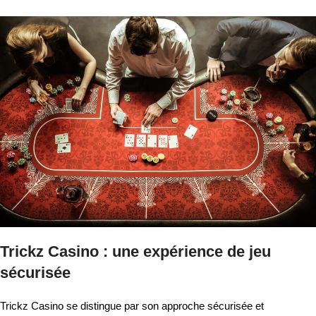
Trickz Casino : une expérience de jeu
sécurisée
Trickz Casino se distingue par son approche sécurisée et