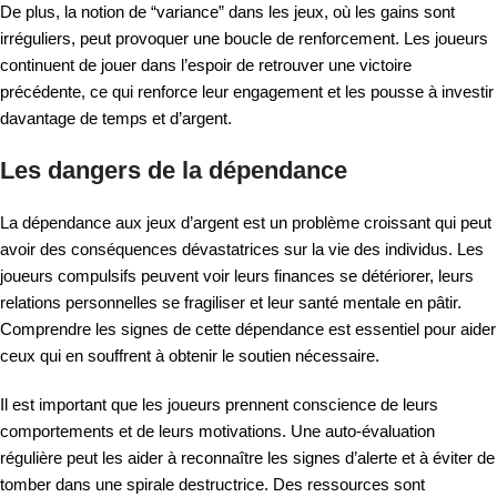
De plus, la notion de “variance” dans les jeux, où les gains sont
irréguliers, peut provoquer une boucle de renforcement. Les joueurs
continuent de jouer dans l’espoir de retrouver une victoire
précédente, ce qui renforce leur engagement et les pousse à investir
davantage de temps et d’argent.
Les dangers de la dépendance
La dépendance aux jeux d’argent est un problème croissant qui peut
avoir des conséquences dévastatrices sur la vie des individus. Les
joueurs compulsifs peuvent voir leurs finances se détériorer, leurs
relations personnelles se fragiliser et leur santé mentale en pâtir.
Comprendre les signes de cette dépendance est essentiel pour aider
ceux qui en souffrent à obtenir le soutien nécessaire.
Il est important que les joueurs prennent conscience de leurs
comportements et de leurs motivations. Une auto-évaluation
régulière peut les aider à reconnaître les signes d’alerte et à éviter de
tomber dans une spirale destructrice. Des ressources sont