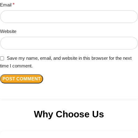
Email
*
Website
Save my name, email, and website in this browser for the next
time I comment.
Why Choose Us