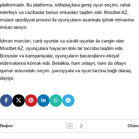
platformadır. Bu platforma, istifadəçilərə geniş oyun seçimi, rahat
interfeys və cazibədar bonus imkanları təqdim edir. Mostbet AZ,
müasir qeydiyyat prosesi ilə oyunçuların asanlıqla iştirak etməsinə
imkan tanıyır.
İdman mərcləri, canlı oyunlar və sürətli oyunlar ilə zəngin olan
Mostbet AZ, oyunçulara həyəcan dolu bir təcrübə təqdim edir.
Bonuslar və kampaniyalar, oyunçuların bacarıqlarını inkişaf
etdirmələrinə kömək edir. Beləliklə, həm onlayn, həm də oflayn
qumar arasındakı seçim, şəxsiyyətə və oyun tərzinə bağlı olaraq
dəyişir.
Newer
Older