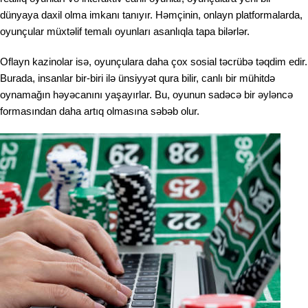
dünyaya daxil olma imkanı tanıyır. Həmçinin, onlayn platformalarda,
oyunçular müxtəlif temalı oyunları asanlıqla tapa bilərlər.
Oflayn kazinolar isə, oyunçulara daha çox sosial təcrübə təqdim edir.
Burada, insanlar bir-biri ilə ünsiyyət qura bilir, canlı bir mühitdə
oynamağın həyəcanını yaşayırlar. Bu, oyunun sadəcə bir əyləncə
formasından daha artıq olmasına səbəb olur.