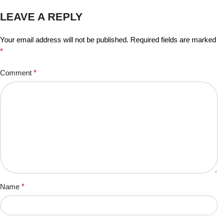
LEAVE A REPLY
Your email address will not be published.
Required fields are marked
*
Comment
*
Name
*