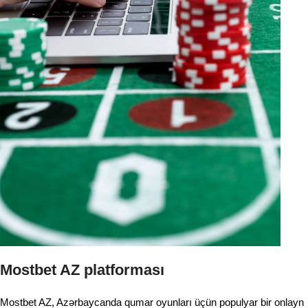
Mostbet AZ platforması
Mostbet AZ, Azərbaycanda qumar oyunları üçün populyar bir onlayn