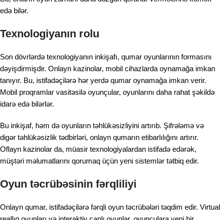
edə bilər.
Texnologiyanın rolu
Son dövrlərdə texnologiyanın inkişafı, qumar oyunlarının formasını
dəyişdirmişdir. Onlayn kazinolar, mobil cihazlarda oynamağa imkan
tanıyır. Bu, istifadəçilərə hər yerdə qumar oynamağa imkan verir.
Mobil proqramlar vasitəsilə oyunçular, oyunlarını daha rahat şəkildə
idarə edə bilərlər.
Bu inkişaf, həm də oyunların təhlükəsizliyini artırıb. Şifrələmə və
digər təhlükəsizlik tədbirləri, onlayn qumarın etibarlılığını artırır.
Oflayn kazinolar da, müasir texnologiyalardan istifadə edərək,
müştəri məlumatlarını qorumaq üçün yeni sistemlər tətbiq edir.
Oyun təcrübəsinin fərqliliyi
Onlayn qumar, istifadəçilərə fərqli oyun təcrübələri təqdim edir. Virtual
reallıq oyunları və interaktiv canlı oyunlar, oyunçulara yeni bir