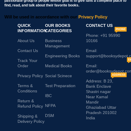
passionate group of people whose goal is to give fans a complete place to
find, read, and talk about their favorite books.
Will be used in accordance with our
Privacy Policy
QUICK
OUR BOOKS
CONTACT US
PHONE
INFORMATION
CATEGORIES
Phone: +91 95990
About Us
Business
10166
Management
Contact Us
Email:
Engineering Books
support@booksydepot.
Track Your
E
Order
Medical Books
Email:
order@booksydepot.co
Privacy Policy
Social Scinece
ADDRESS
Address: B 23,
Terms &
Test Preparation
Bank Enclave
Conditions
Shastri nagar
IBC
Near Kamal
Return &
Mandir
NFPA
Refund Policy
Ghaziabad Uttar
Pradesh 201002
DSM
Shipping &
India
Delivery Policy