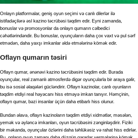
Onlayn platformalar, geniş oyun seçimi və canlı dilerlər ilə
istifadəçilərə əsl kazino təcrübəsi təqdim edir. Eyni zamanda,
bonuslar və promosyonlar da onlayn qumarın cəlbedici
cəhətlərindəndir. Bu bonuslar, oyunçuların daha çox vaxt və pul sərf
etmədən, daha yaxşı imkanlar əldə etmələrinə kömək edir.
Oflayn qumarın təsiri
Oflayn qumar, ənənəvi kazino təcrübəsini təqdim edir. Burada
oyunçular, real zamanlı atmosferdə digər oyunçularla bir araya gəlir,
bu isə sosial əlaqələri gücləndirir. Oflayn kazinolar, canlı oyunların
təqdim etdiyi real həyəcanı hiss etməyə imkan tanıyır. Həmçinin,
oflayn qumar, bəzi insanlar üçün daha etibarlı hiss olunur.
Bundan əlavə, oflayn kazinoların təqdim etdiyi xidmətlər, məsələn,
yemək və əyləncə imkanları, oyun təcrübəsini zənginləşdirir. Fiziki
bir məkanda, oyunçular özlərini daha təhlükəsiz və rahat hiss edirlər.
Bu, onların oyun zamanı daha düzgün qərarlar vermələrinə kömək