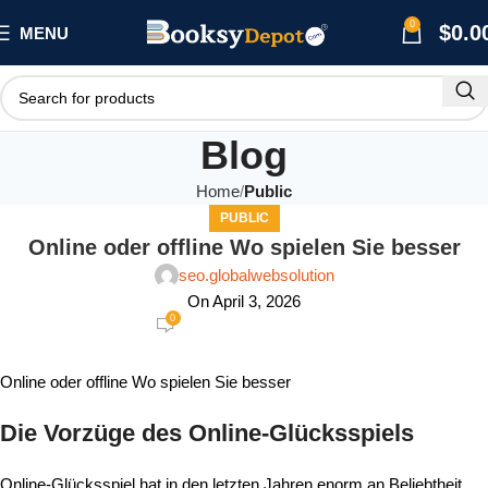
0
$
0.0
MENU
Blog
Home
Public
PUBLIC
Online oder offline Wo spielen Sie besser
seo.globalwebsolution
On April 3, 2026
0
Online oder offline Wo spielen Sie besser
Die Vorzüge des Online-Glücksspiels
Online-Glücksspiel hat in den letzten Jahren enorm an Beliebtheit