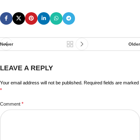
Newer
Older
LEAVE A REPLY
Your email address will not be published.
Required fields are marked
*
Comment
*