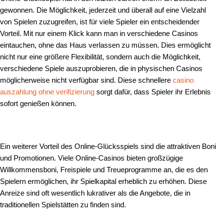
gewonnen. Die Möglichkeit, jederzeit und überall auf eine Vielzahl
von Spielen zuzugreifen, ist für viele Spieler ein entscheidender
Vorteil. Mit nur einem Klick kann man in verschiedene Casinos
eintauchen, ohne das Haus verlassen zu müssen. Dies ermöglicht
nicht nur eine größere Flexibilität, sondern auch die Möglichkeit,
verschiedene Spiele auszuprobieren, die in physischen Casinos
möglicherweise nicht verfügbar sind. Diese schnellere
casino
auszahlung ohne verifizierung
sorgt dafür, dass Spieler ihr Erlebnis
sofort genießen können.
Ein weiterer Vorteil des Online-Glücksspiels sind die attraktiven Boni
und Promotionen. Viele Online-Casinos bieten großzügige
Willkommensboni, Freispiele und Treueprogramme an, die es den
Spielern ermöglichen, ihr Spielkapital erheblich zu erhöhen. Diese
Anreize sind oft wesentlich lukrativer als die Angebote, die in
traditionellen Spielstätten zu finden sind.