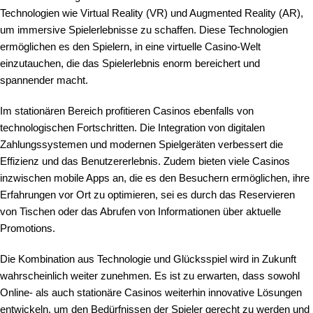
Technologien wie Virtual Reality (VR) und Augmented Reality (AR),
um immersive Spielerlebnisse zu schaffen. Diese Technologien
ermöglichen es den Spielern, in eine virtuelle Casino-Welt
einzutauchen, die das Spielerlebnis enorm bereichert und
spannender macht.
Im stationären Bereich profitieren Casinos ebenfalls von
technologischen Fortschritten. Die Integration von digitalen
Zahlungssystemen und modernen Spielgeräten verbessert die
Effizienz und das Benutzererlebnis. Zudem bieten viele Casinos
inzwischen mobile Apps an, die es den Besuchern ermöglichen, ihre
Erfahrungen vor Ort zu optimieren, sei es durch das Reservieren
von Tischen oder das Abrufen von Informationen über aktuelle
Promotions.
Die Kombination aus Technologie und Glücksspiel wird in Zukunft
wahrscheinlich weiter zunehmen. Es ist zu erwarten, dass sowohl
Online- als auch stationäre Casinos weiterhin innovative Lösungen
entwickeln, um den Bedürfnissen der Spieler gerecht zu werden und