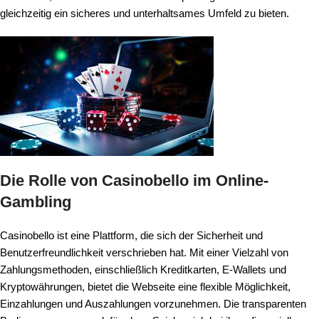
gleichzeitig ein sicheres und unterhaltsames Umfeld zu bieten.
Die Rolle von Casinobello im Online-
Gambling
Casinobello ist eine Plattform, die sich der Sicherheit und
Benutzerfreundlichkeit verschrieben hat. Mit einer Vielzahl von
Zahlungsmethoden, einschließlich Kreditkarten, E-Wallets und
Kryptowährungen, bietet die Webseite eine flexible Möglichkeit,
Einzahlungen und Auszahlungen vorzunehmen. Die transparenten