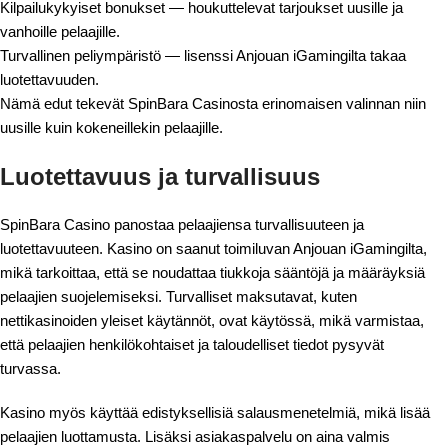
Kilpailukykyiset bonukset — houkuttelevat tarjoukset uusille ja
vanhoille pelaajille.
Turvallinen peliympäristö — lisenssi Anjouan iGamingilta takaa
luotettavuuden.
Nämä edut tekevät SpinBara Casinosta erinomaisen valinnan niin
uusille kuin kokeneillekin pelaajille.
Luotettavuus ja turvallisuus
SpinBara Casino panostaa pelaajiensa turvallisuuteen ja
luotettavuuteen. Kasino on saanut toimiluvan Anjouan iGamingilta,
mikä tarkoittaa, että se noudattaa tiukkoja sääntöjä ja määräyksiä
pelaajien suojelemiseksi. Turvalliset maksutavat, kuten
nettikasinoiden yleiset käytännöt, ovat käytössä, mikä varmistaa,
että pelaajien henkilökohtaiset ja taloudelliset tiedot pysyvät
turvassa.
Kasino myös käyttää edistyksellisiä salausmenetelmiä, mikä lisää
pelaajien luottamusta. Lisäksi asiakaspalvelu on aina valmis