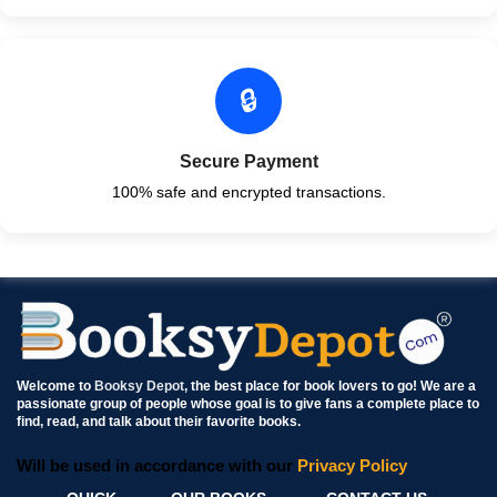
🔒
Secure Payment
100% safe and encrypted transactions.
Welcome to
Booksy Depot
, the best place for book lovers to go! We are a
passionate group of people whose goal is to give fans a complete place to
find, read, and talk about their favorite books.
Will be used in accordance with our
Privacy Policy