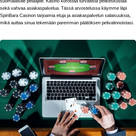
suomalaisille pelaajille. Kasino korostaa turvallista pelikeskustaa
sekä vahvaa asiakaspalvelua. Tässä arvostelussa käymme läpi
SpinBara Casinon tarjoamia etuja ja asiakaspalvelun salaisuuksia,
mikä auttaa sinua tekemään paremman päätöksen pelivalinnoistasi.