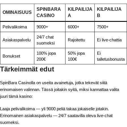
SPINBARA
KILPAILIJA
KILPAILIJA
OMINAISUUS
CASINO
A
B
Pelivalikoima
9000+
6000+
7500+
24/7 chat
Asiakaspalvelu
Rajoitettu
Ei live-chattia
suomeksi
100% jopa
50% jopa
Ei
Bonukset
200€
100€
talletusbonusta
Tärkeimmät edut
SpinBara Casinolla on useita avainetuja, jotka tekevät siitä
erinomaisen valinnan. Tässä joitakin syitä, miksi kannattaa valita
juuri tämä kasino:
Laaja pelivalikoima — yli 9000 peliä takaa jokaiselle jotakin.
Erinomainen asiakaspalvelu — 24/7 saatavilla oleva live-chat
suomeksi.