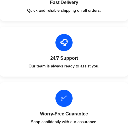
Fast Delivery
Quick and reliable shipping on all orders.
🎧
24/7 Support
Our team is always ready to assist you.
✅
Worry-Free Guarantee
Shop confidently with our assurance.