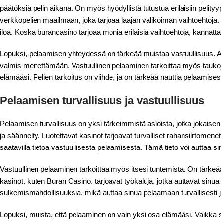
päätöksiä pelin aikana. On myös hyödyllistä tutustua erilaisiin pelityy
verkkopelien maailmaan, joka tarjoaa laajan valikoiman vaihtoehtoja. 
iloa. Koska burancasino tarjoaa monia erilaisia vaihtoehtoja, kannattaa
Lopuksi, pelaamisen yhteydessä on tärkeää muistaa vastuullisuus. Aset
valmis menettämään. Vastuullinen pelaaminen tarkoittaa myös taukojen 
elämääsi. Pelien tarkoitus on viihde, ja on tärkeää nauttia pelaamisesta 
Pelaamisen turvallisuus ja vastuullisuus
Pelaamisen turvallisuus on yksi tärkeimmistä asioista, jotka jokaisen p
ja säännelty. Luotettavat kasinot tarjoavat turvalliset rahansiirtomene
saatavilla tietoa vastuullisesta pelaamisesta. Tämä tieto voi auttaa
Vastuullinen pelaaminen tarkoittaa myös itsesi tuntemista. On tärke
kasinot, kuten Buran Casino, tarjoavat työkaluja, jotka auttavat sinua h
sulkemismahdollisuuksia, mikä auttaa sinua pelaamaan turvallisesti ja
Lopuksi, muista, että pelaaminen on vain yksi osa elämääsi. Vaikka s