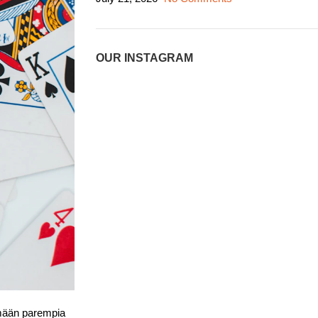
OUR INSTAGRAM
kemään parempia