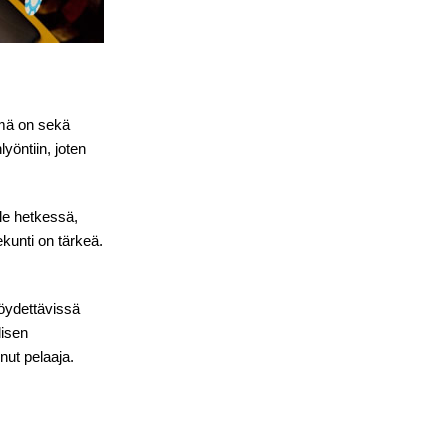
ymä on sekä
yöntiin, joten
lle hetkessä,
kunti on tärkeä.
löydettävissä
lisen
nut pelaaja.