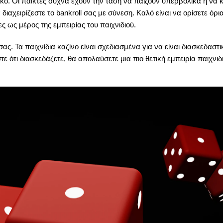
κό. Οι παίκτες συχνά έχουν την τάση να παίζουν υπερβολικά ή να κ
ιαχειρίζεστε το bankroll σας με σύνεση. Καλό είναι να ορίσετε όρια 
ες ως μέρος της εμπειρίας του παιχνιδιού.
ας. Τα παιχνίδια καζίνο είναι σχεδιασμένα για να είναι διασκεδαστι
ε ότι διασκεδάζετε, θα απολαύσετε μια πιο θετική εμπειρία παιχνιδ