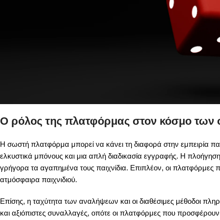
Ο ρόλος της πλατφόρμας στον κόσμο των o
Η σωστή πλατφόρμα μπορεί να κάνει τη διαφορά στην εμπειρία παι
ελκυστικά μπόνους και μια απλή διαδικασία εγγραφής. Η πλοήγηση
γρήγορα τα αγαπημένα τους παιχνίδια. Επιπλέον, οι πλατφόρμες π
ατμόσφαιρα παιχνιδιού.
Επίσης, η ταχύτητα των αναλήψεων και οι διαθέσιμες μέθοδοι πληρω
και αξιόπιστες συναλλαγές, οπότε οι πλατφόρμες που προσφέρουν α