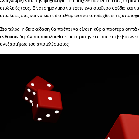
Αναγνωρίζοντας την ψυχολογία του παιχνιδιού είναι επίσης σημαντι
απώλειές τους. Είναι σημαντικό να έχετε ένα σταθερό σχέδιο και να δ
απώλειές σας και να είστε διατεθειμένοι να αποδεχθείτε τις αποτυχί
Στο τέλος, η διασκέδαση θα πρέπει να είναι η κύρια προτεραιότητά σ
ενθουσιώδη. Αν παρακολουθείτε τις στρατηγικές σας και βεβαιώνεστ
ανεξαρτήτως του αποτελέσματος.