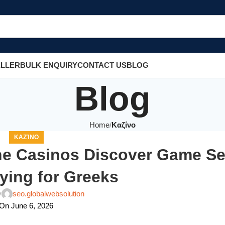
ELLER
BULK ENQUIRY
CONTACT US
BLOG
Blog
Home
Καζίνο
ΚΑΖΊΝΟ
ine Casinos Discover Game Se
ying for Greeks
y
seo.globalwebsolution
On June 6, 2026