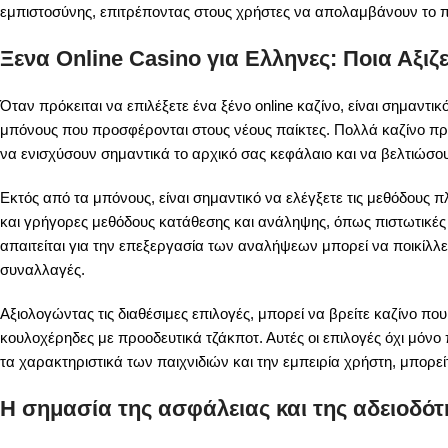
εμπιστοσύνης, επιτρέποντας στους χρήστες να απολαμβάνουν το πα
Ξενα Online Casino για Ελληνες: Ποια Αξιζε
Όταν πρόκειται να επιλέξετε ένα ξένο online καζίνο, είναι σημαντι
μπόνους που προσφέρονται στους νέους παίκτες. Πολλά καζίνο π
να ενισχύσουν σημαντικά το αρχικό σας κεφάλαιο και να βελτιώσουν
Εκτός από τα μπόνους, είναι σημαντικό να ελέγξετε τις μεθόδους 
και γρήγορες μεθόδους κατάθεσης και ανάληψης, όπως πιστωτικές
απαιτείται για την επεξεργασία των αναλήψεων μπορεί να ποικίλλ
συναλλαγές.
Αξιολογώντας τις διαθέσιμες επιλογές, μπορεί να βρείτε καζίνο που
κουλοχέρηδες με προοδευτικά τζάκποτ. Αυτές οι επιλογές όχι μόνο
τα χαρακτηριστικά των παιχνιδιών και την εμπειρία χρήστη, μπορείτ
Η σημασία της ασφάλειας και της αδειοδό