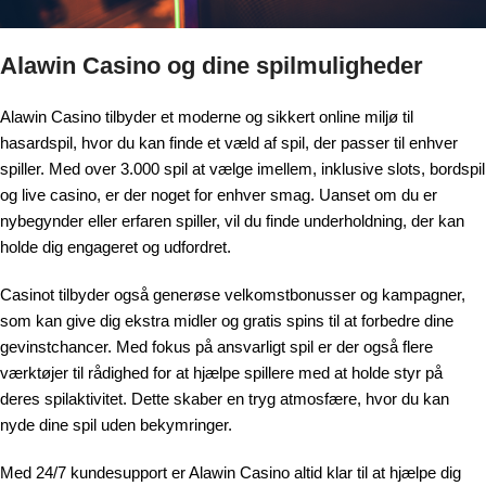
Alawin Casino og dine spilmuligheder
Alawin Casino tilbyder et moderne og sikkert online miljø til
hasardspil, hvor du kan finde et væld af spil, der passer til enhver
spiller. Med over 3.000 spil at vælge imellem, inklusive slots, bordspil
og live casino, er der noget for enhver smag. Uanset om du er
nybegynder eller erfaren spiller, vil du finde underholdning, der kan
holde dig engageret og udfordret.
Casinot tilbyder også generøse velkomstbonusser og kampagner,
som kan give dig ekstra midler og gratis spins til at forbedre dine
gevinstchancer. Med fokus på ansvarligt spil er der også flere
værktøjer til rådighed for at hjælpe spillere med at holde styr på
deres spilaktivitet. Dette skaber en tryg atmosfære, hvor du kan
nyde dine spil uden bekymringer.
Med 24/7 kundesupport er Alawin Casino altid klar til at hjælpe dig