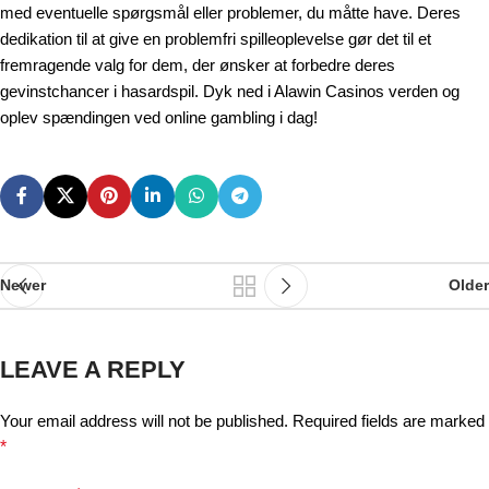
med eventuelle spørgsmål eller problemer, du måtte have. Deres
dedikation til at give en problemfri spilleoplevelse gør det til et
fremragende valg for dem, der ønsker at forbedre deres
gevinstchancer i hasardspil. Dyk ned i Alawin Casinos verden og
oplev spændingen ved online gambling i dag!
Newer
Older
LEAVE A REPLY
Your email address will not be published.
Required fields are marked
*