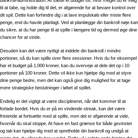
bankroll-administration. At sætte et budget for, hvor meget du er villig
til at tabe, og holde dig til det, er afgørende for at bevare kontrol over
dit spil. Dette kan forhindre dig i at lave impulskøb eller miste flere
penge, end du havde planlagt. Ved at planlægge din bankroll nøje kan
du sikre, at du har penge til at spille i længere tid og dermed øge dine
chancer for at vinde.
Desuden kan det være nyttigt at inddele din bankroll i mindre
portioner, så du kan spille over flere sessioner. Hvis du for eksempel
har et budget på 1.000 kroner, kan du overveje at dele det op i 10
portioner på 100 kroner. Dette vil ikke kun hjælpe dig med at styre
dine penge bedre, men det kan også give dig mulighed for at tage
mere strategiske beslutninger i løbet af spillet.
Endelig er det vigtigt at være disciplineret, når det kommer til at
forlade bordet. Hvis du er på en vindende streak, kan det være
fristende at fortsætte med at spille, men det er afgørende at vide,
hvornår du skal stoppe. At have en fast grænse for både gevinster
og tab kan hjælpe dig med at opretholde din bankroll og undgå at