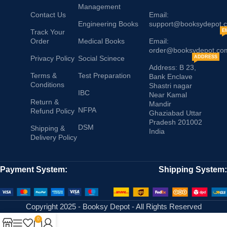
Management
Contact Us
Email:
Engineering Books
support@booksydepot.
Track Your
E
Order
Medical Books
Email:
order@booksydepot.co
Privacy Policy
Social Scinece
ADDRESS
Address: B 23,
Terms &
Test Preparation
Bank Enclave
Conditions
Shastri nagar
IBC
Near Kamal
Return &
Mandir
NFPA
Refund Policy
Ghaziabad Uttar
Pradesh 201002
DSM
Shipping &
India
Delivery Policy
Payment System:
Shipping System:
Copyright 2025 - Booksy Depot - All Rights Reserved
0