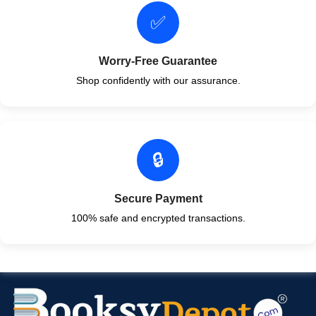
✅
Worry-Free Guarantee
Shop confidently with our assurance.
🔒
Secure Payment
100% safe and encrypted transactions.