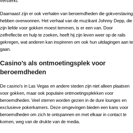
versterkt.
Daarnaast zijn er ook verhalen van beroemdheden die gokverslaving
hebben overwonnen. Het verhaal van de muzikant Johnny Depp, die
zijn liefde voor gokken moest temmen, is er een van. Door
zelfreflectie en hulp te zoeken, heeft hij zijn leven weer op de rails
gekregen, wat anderen kan inspireren om ook hun uitdagingen aan te
gaan.
Casino’s als ontmoetingsplek voor
beroemdheden
De casino’s in Las Vegas en andere steden zijn niet alleen plaatsen
voor gokken, maar ook populaire ontmoetingsplekken voor
beroemdheden. Veel sterren worden gezien in de dure lounges en
exclusieve pokerkamers. Deze omgevingen bieden een kans voor
beroemdheden om zich te ontspannen en met elkaar in contact te
komen, weg van de drukte van de media.