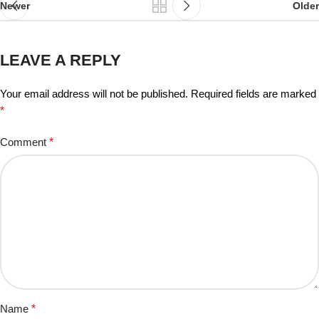
Newer
Older
LEAVE A REPLY
Your email address will not be published.
Required fields are marked
*
Comment
*
Name
*