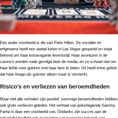
Een ander voorbeeld is die van Paris Hilton. De socialite en
erfgename heeft een aantal keren in Las Vegas gespeeld en staat
bekend om haar extravagante levensstijl. Haar avonturen in de
casino’s worden vaak gevolgd door de media, en ze schuwt niet om
haar liefde voor gokken met haar fans te delen. Dit heeft ertoe geleid
dat haar imago als gokster alleen maar is versterkt.
Risico’s en verliezen van beroemdheden
Maar niet alle verhalen zijn positief; sommige beroemdheden hebben
ook grote verliezen geleden. Het verhaal van pokerlegende Sammy
Farha is daar een voorbeeld van. Ondanks zijn succes aan de
pokertafel heeft hij ook momenten van tegenslag gekend, wat