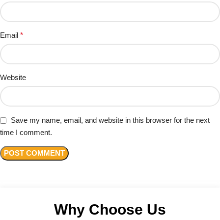
Email
*
Website
Save my name, email, and website in this browser for the next
time I comment.
Why Choose Us