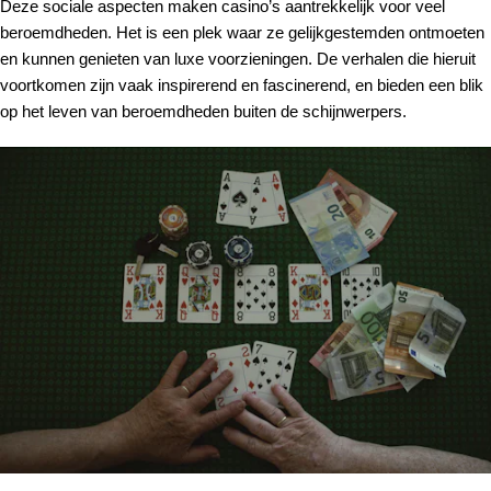
Deze sociale aspecten maken casino’s aantrekkelijk voor veel
beroemdheden. Het is een plek waar ze gelijkgestemden ontmoeten
en kunnen genieten van luxe voorzieningen. De verhalen die hieruit
voortkomen zijn vaak inspirerend en fascinerend, en bieden een blik
op het leven van beroemdheden buiten de schijnwerpers.