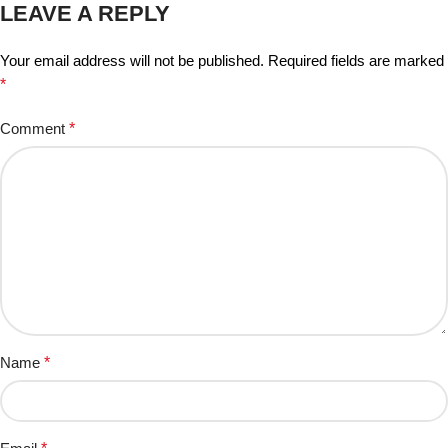
LEAVE A REPLY
Your email address will not be published.
Required fields are marked
*
Comment
*
Name
*