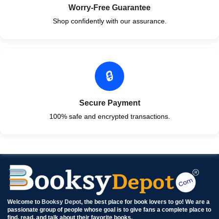
Worry-Free Guarantee
Shop confidently with our assurance.
🔒
Secure Payment
100% safe and encrypted transactions.
Welcome to
Booksy Depot
, the best place for book lovers to go! We are a
passionate group of people whose goal is to give fans a complete place to
find, read, and talk about their favorite books.