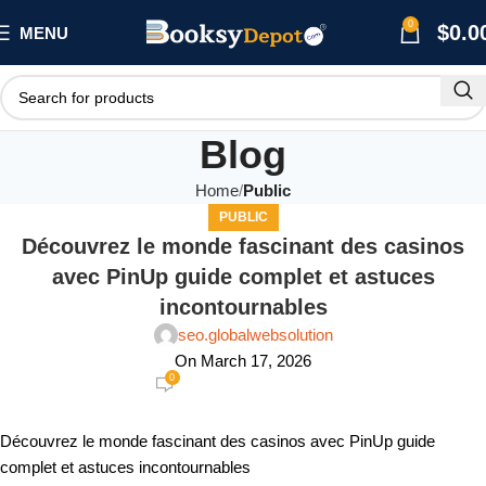
0
$
0.0
MENU
Blog
Home
Public
PUBLIC
Découvrez le monde fascinant des casinos
avec PinUp guide complet et astuces
incontournables
seo.globalwebsolution
On March 17, 2026
0
Découvrez le monde fascinant des casinos avec PinUp guide
complet et astuces incontournables