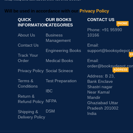
Will be used in accordance with our
Privacy Policy
QUICK
OUR BOOKS
CONTACT US
PHONE
INFORMATION
CATEGORIES
Phone: +91 95990
About Us
Business
10166
Management
Contact Us
Email:
Engineering Books
support@booksydepot.
Track Your
E
Order
Medical Books
Email:
order@booksydepot.co
Privacy Policy
Social Scinece
ADDRESS
Address: B 23,
Terms &
Test Preparation
Bank Enclave
Conditions
Shastri nagar
IBC
Near Kamal
Return &
Mandir
NFPA
Refund Policy
Ghaziabad Uttar
Pradesh 201002
DSM
Shipping &
India
Delivery Policy