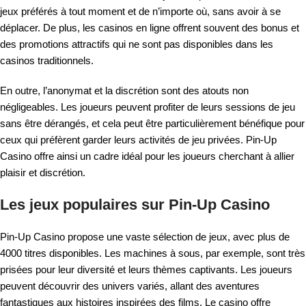
jeux préférés à tout moment et de n’importe où, sans avoir à se
déplacer. De plus, les casinos en ligne offrent souvent des bonus et
des promotions attractifs qui ne sont pas disponibles dans les
casinos traditionnels.
En outre, l’anonymat et la discrétion sont des atouts non
négligeables. Les joueurs peuvent profiter de leurs sessions de jeu
sans être dérangés, et cela peut être particulièrement bénéfique pour
ceux qui préfèrent garder leurs activités de jeu privées. Pin-Up
Casino offre ainsi un cadre idéal pour les joueurs cherchant à allier
plaisir et discrétion.
Les jeux populaires sur Pin-Up Casino
Pin-Up Casino propose une vaste sélection de jeux, avec plus de
4000 titres disponibles. Les machines à sous, par exemple, sont très
prisées pour leur diversité et leurs thèmes captivants. Les joueurs
peuvent découvrir des univers variés, allant des aventures
fantastiques aux histoires inspirées des films. Le casino offre